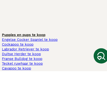
Puppies en pups te koop
Engelse Cocker Spaniel te koop
Cockapoo te koop
Labrador Retriever te koop
Duitse Herder te koop
Franse Bulldog te koop
Teckel ruwhaar te koop
Cavapoo te koop
Andere populaire pagina's
Honden te koop in Amsterdam
Pups te koop Limburg​
Pups te koop Friesland​
Honden te koop in Gelderland
Honden te koop in Den Haag