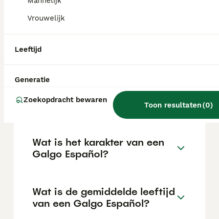
Mannelijk
goed in een kalm, liefdevol gezin.
Vrouwelijk
Wat is de prijs van een
Leeftijd
Galgo?
Generatie
¿Cuánto vale un galgo
Zoekopdracht bewaren
español?
Toon resultaten
(
0
)
Wat is het karakter van een
Galgo Español?
Wat is de gemiddelde leeftijd
van een Galgo Español?