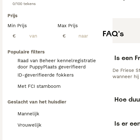
0/100 tekens
Prijs
Min Prijs
Max Prijs
FAQ's
€
€
Populaire filters
Is een F
Raad van Beheer kennelregistratie
door PuppyPlaats geverifieerd
De Friese St
ID-geverifieerde fokkers
wanneer hij
Met FCI stamboom
Hoe duur
Geslacht van het huisdier
Mannelijk
Is er ee
Vrouwelijk