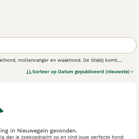
gelhond, mollenvanger en waakhond. De Stabij komt,
en. Het is een zeer goede jachthond en bovendien een
Sorteer op
Datum gepubliceerd (nieuwste)
king in Nieuwegein gevonden.
sla dan je zoekopdracht op en vind jouw perfecte hond: