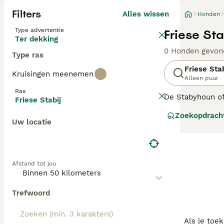
Filters
Alles wissen
Honden
Type advertentie
Friese St
Ter dekking
0 Honden gevon
Type ras
Friese Stab
Kruisingen meenemen
Alleen puur
Ras
De Stabyhoun of
Friese Stabij
evenals de Wette
Zoekopdrach
uitstekende gez
Uw locatie
Lees onze Friese
Afstand tot jou
Trefwoord
Als je toe