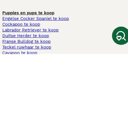
Puppies en pups te koop
Engelse Cocker Spaniel te koop
Cockapoo te koop
Labrador Retriever te koop
Duitse Herder te koop
Franse Bulldog te koop
Teckel ruwhaar te koop
Cavapoo te koop
Andere populaire pagina's
Honden te koop in Amsterdam
Pups te koop Limburg​
Pups te koop Friesland​
Honden te koop in Gelderland
Honden te koop in Den Haag
Honden te koop in Enschede
Adopteer hond in Nederland
Informatie