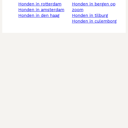
honden in rotterdam
honden in bergen op
honden in amsterdam
zoom
honden in den haag
honden in tilburg
honden in culemborg