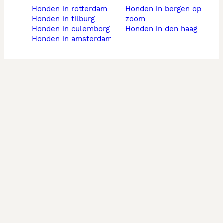
honden in rotterdam
honden in bergen op
honden in tilburg
zoom
honden in culemborg
honden in den haag
honden in amsterdam