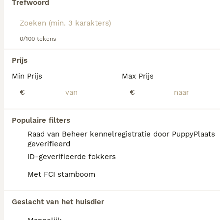
Trefwoord
We hebben 0 Fox Terriër Draadhaar Honden
0/100 tekens
ter dekking in Ommen gevonden.
Als je toekomstige resultaten wil zien voor deze 
Prijs
exacte zoekopdracht, sla dan je zoekopdracht op en 
vind jouw perfecte hond:
Min Prijs
Max Prijs
€
€
Zoekopdracht bewaren
Populaire filters
FAQ's
Raad van Beheer kennelregistratie door PuppyPlaats
geverifieerd
ID-geverifieerde fokkers
Hoeveel kost een draadhaar
Met FCI stamboom
foxterriër?
Wire Fox Terriër pups van fokkers met
Geslacht van het huisdier
gezondheidstests en showkwaliteit zijn niet