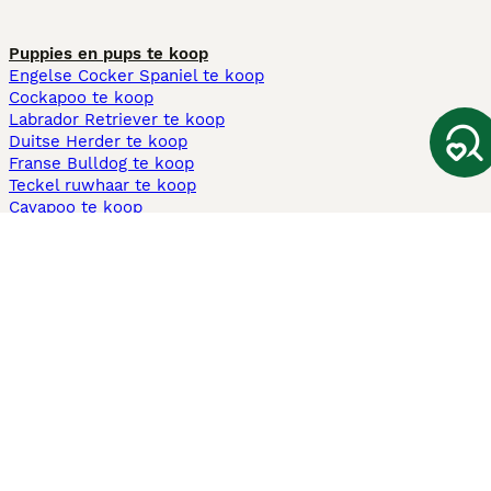
Puppies en pups te koop
Engelse Cocker Spaniel te koop
Cockapoo te koop
Labrador Retriever te koop
Duitse Herder te koop
Franse Bulldog te koop
Teckel ruwhaar te koop
Cavapoo te koop
Andere populaire pagina's
Honden te koop in Amsterdam
Pups te koop Limburg​
Pups te koop Friesland​
Honden te koop in Gelderland
Honden te koop in Den Haag
Honden te koop in Enschede
Adopteer hond in Nederland
Informatie