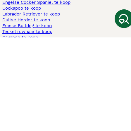
Engelse Cocker Spaniel te koop
Cockapoo te koop
Labrador Retriever te koop
Duitse Herder te koop
Franse Bulldog te koop
Teckel ruwhaar te koop
Cavapoo te koop
Andere populaire pagina's
Honden te koop in Amsterdam
Pups te koop Limburg​
Pups te koop Friesland​
Honden te koop in Gelderland
Honden te koop in Den Haag
Honden te koop in Enschede
Adopteer hond in Nederland
Informatie
Over ons
Privacybeleid
Support