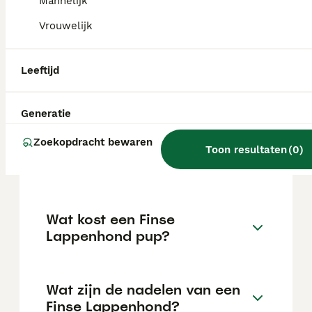
temperament. Ze kunnen goed overweg met
Mannelijk
kinderen en andere huisdieren, zijn trainbaar
Vrouwelijk
maar hebben ook een onafhankelijke kant.
Leeftijd
Kan een Finse Lappenhond
alleen zijn?
Generatie
Zoekopdracht bewaren
Hoeveel Finse lappenhonden
Toon resultaten
(
0
)
zijn er in Nederland?
Wat kost een Finse
Lappenhond pup?
Wat zijn de nadelen van een
Finse Lappenhond?