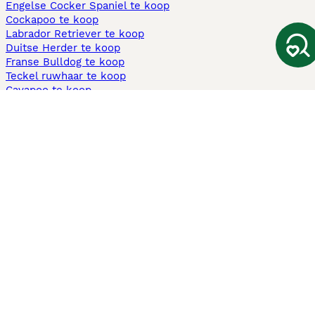
Engelse Cocker Spaniel te koop
Cockapoo te koop
Labrador Retriever te koop
Duitse Herder te koop
Franse Bulldog te koop
Teckel ruwhaar te koop
Cavapoo te koop
Andere populaire pagina's
Honden te koop in Amsterdam
Pups te koop Limburg​
Pups te koop Friesland​
Honden te koop in Gelderland
Honden te koop in Den Haag
Honden te koop in Enschede
Adopteer hond in Nederland
Informatie
Over ons
Privacybeleid
Support