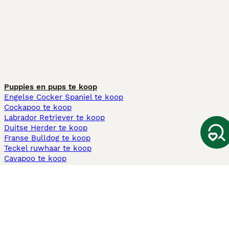
Puppies en pups te koop
Engelse Cocker Spaniel te koop
Cockapoo te koop
Labrador Retriever te koop
Duitse Herder te koop
Franse Bulldog te koop
Teckel ruwhaar te koop
Cavapoo te koop
Andere populaire pagina's
Honden te koop in Amsterdam
Pups te koop Limburg​
Pups te koop Friesland​
Honden te koop in Gelderland