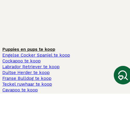
Puppies en pups te koop
Engelse Cocker Spaniel te koop
Cockapoo te koop
Labrador Retriever te koop
Duitse Herder te koop
Franse Bulldog te koop
Teckel ruwhaar te koop
Cavapoo te koop
Andere populaire pagina's
Honden te koop in Amsterdam
Pups te koop Limburg​
Pups te koop Friesland​
Honden te koop in Gelderland