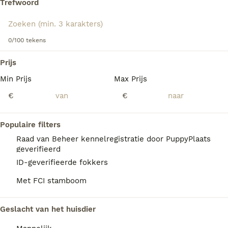
Trefwoord
dragen Staffies vaak brede leren halsbanden met messing
emblemen waarop Staffordshire knopen zijn afgebeeld.
We hebben 0 Engelse Stafford Honden ter
Lees onze
Engelse Stafford adviespagina
voor informatie
0/100 tekens
dekking in Nieuwegein gevonden.
over dit hondenras.
Als je toekomstige resultaten wil zien voor deze 
Prijs
exacte zoekopdracht, sla dan je zoekopdracht op en 
vind jouw perfecte hond:
Min Prijs
Max Prijs
€
€
Zoekopdracht bewaren
Populaire filters
FAQ's
Raad van Beheer kennelregistratie door PuppyPlaats
geverifieerd
ID-geverifieerde fokkers
Hoeveel kost een Engelse
Met FCI stamboom
Stafford?
De gemiddelde prijs voor een Engelse
Geslacht van het huisdier
Stafford pup in Nederland ligt rond de €1049