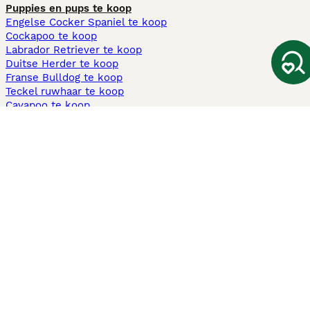
Puppies en pups te koop
Engelse Cocker Spaniel te koop
Cockapoo te koop
Labrador Retriever te koop
Duitse Herder te koop
Franse Bulldog te koop
Teckel ruwhaar te koop
Cavapoo te koop
Andere populaire pagina's
Honden te koop in Amsterdam
Pups te koop Limburg​
Pups te koop Friesland​
Honden te koop in Gelderland
Honden te koop in Den Haag
Honden te koop in Enschede
Adopteer hond in Nederland
Informatie
Over ons
Privacybeleid