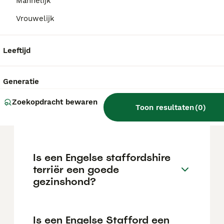
maar dit kan variëren afhankelijk van
Mannelijk
factoren zoals de stamboom, de reputatie
Vrouwelijk
van de fokker en de locatie.
Leeftijd
Is een Engelse staffy een
pitbull?
Generatie
Zoekopdracht bewaren
Kan een Engelse Stafford
Toon resultaten
(
0
)
goed alleen zijn?
Is een Engelse staffordshire
terriër een goede
gezinshond?
Is een Engelse Stafford een