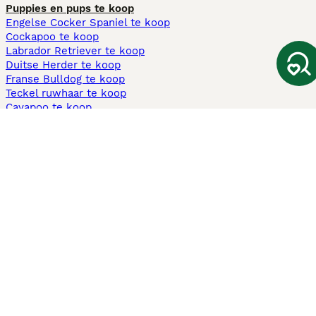
Puppies en pups te koop
Engelse Cocker Spaniel te koop
Cockapoo te koop
Labrador Retriever te koop
Duitse Herder te koop
Franse Bulldog te koop
Teckel ruwhaar te koop
Cavapoo te koop
Andere populaire pagina's
Honden te koop in Amsterdam
Pups te koop Limburg​
Pups te koop Friesland​
Honden te koop in Gelderland
Honden te koop in Den Haag
Honden te koop in Enschede
Adopteer hond in Nederland
Informatie
Over ons
Privacybeleid