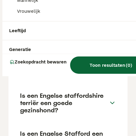
maar dit kan variëren afhankelijk van
Mannelijk
factoren zoals de stamboom, de reputatie
Vrouwelijk
van de fokker en de locatie.
Leeftijd
Is een Engelse staffy een
pitbull?
Generatie
Zoekopdracht bewaren
Kan een Engelse Stafford
Toon resultaten
(
0
)
goed alleen zijn?
Is een Engelse staffordshire
terriër een goede
gezinshond?
Is een Engelse Stafford een