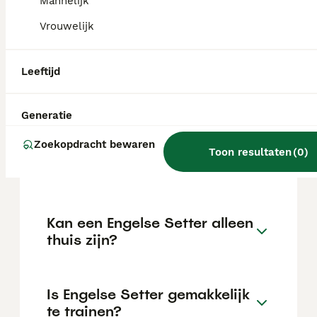
kan variëren afhankelijk van factoren zoals
Mannelijk
de stamboom, de reputatie van de fokker en
Vrouwelijk
de locatie.
Leeftijd
Wat is het karakter van een
Engelse Setter?
Generatie
Zoekopdracht bewaren
Hoeveel jaar leeft een
Toon resultaten
(
0
)
Engelse Setter?
Kan een Engelse Setter alleen
thuis zijn?
Is Engelse Setter gemakkelijk
te trainen?