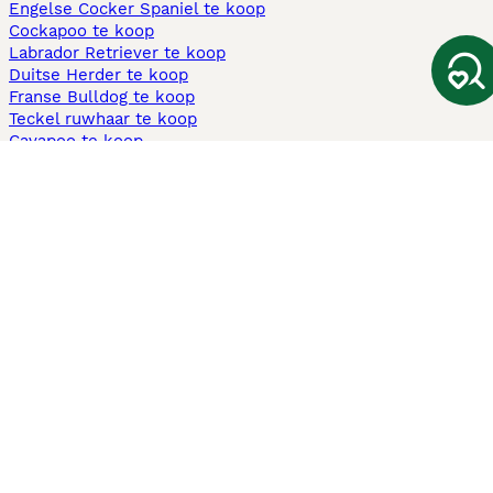
Engelse Cocker Spaniel te koop
Cockapoo te koop
Labrador Retriever te koop
Duitse Herder te koop
Franse Bulldog te koop
Teckel ruwhaar te koop
Cavapoo te koop
Andere populaire pagina's
Honden te koop in Amsterdam
Pups te koop Limburg​
Pups te koop Friesland​
Honden te koop in Gelderland
Honden te koop in Den Haag
Honden te koop in Enschede
Adopteer hond in Nederland
Informatie
Over ons
Privacybeleid
Support