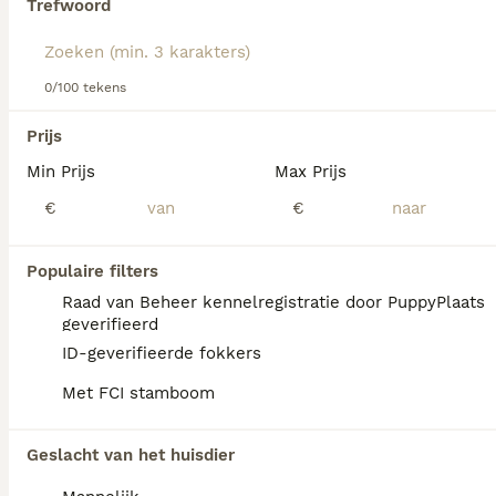
Trefwoord
Lees onze
Engelse Bulldog adviespagina
voor informatie
over dit hondenras.
We hebben 0 Engelse Bulldog Honden ter
0/100 tekens
dekking in Leusden gevonden.
Als je toekomstige resultaten wil zien voor deze 
Prijs
exacte zoekopdracht, sla dan je zoekopdracht op en 
vind jouw perfecte hond:
Min Prijs
Max Prijs
€
€
Zoekopdracht bewaren
Populaire filters
FAQ's
Raad van Beheer kennelregistratie door PuppyPlaats
geverifieerd
ID-geverifieerde fokkers
Hoeveel kost een Engelse
Met FCI stamboom
Bulldog?
De gemiddelde prijs voor een Engelse
Geslacht van het huisdier
Bulldog pup in Nederland ligt rond de €1047