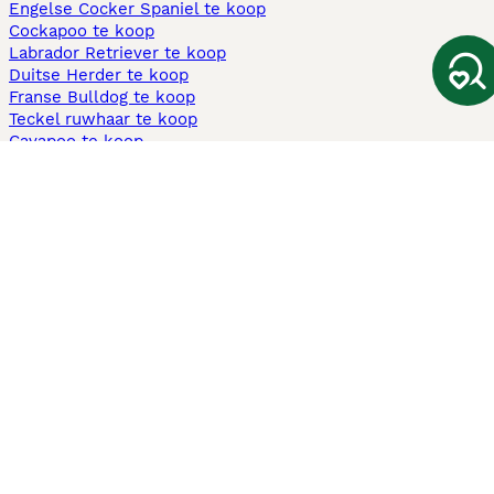
Engelse Cocker Spaniel te koop
Cockapoo te koop
Labrador Retriever te koop
Duitse Herder te koop
Franse Bulldog te koop
Teckel ruwhaar te koop
Cavapoo te koop
Andere populaire pagina's
Honden te koop in Amsterdam
Pups te koop Limburg​
Pups te koop Friesland​
Honden te koop in Gelderland
Honden te koop in Den Haag
Honden te koop in Enschede
Adopteer hond in Nederland
Informatie
Over ons
Privacybeleid
Support