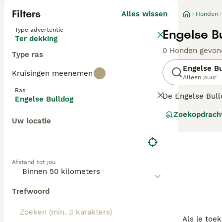
Filters
Alles wissen
Honden
Type advertentie
Engelse B
Ter dekking
0 Honden gevon
Type ras
Engelse Bu
Kruisingen meenemen
Alleen puur
Ras
De Engelse Bulld
Engelse Bulldog
over de hele we
Zoekopdrach
Engelse Bulldog
Uw locatie
Lees onze
Engel
Afstand tot jou
Trefwoord
Als je toe