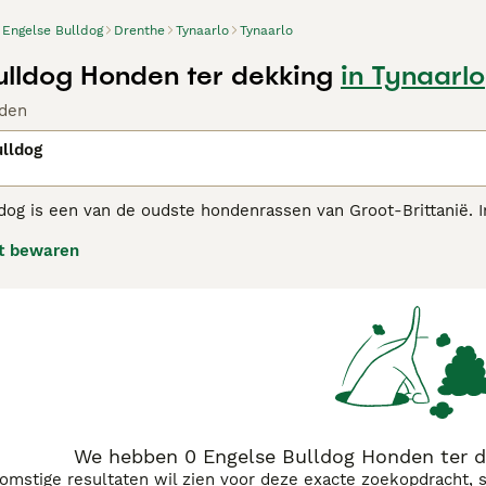
Engelse Bulldog
Drenthe
Tynaarlo
Tynaarlo
ulldog Honden ter dekking
in Tynaarlo
den
lldog
og is een van de oudste hondenrassen van Groot-Brittanië. In 
reld bekend is. De kortere en stevigere hond die we tegenwo
t bewaren
s verschenen voor het eerst in de showring in 1860.
se Bulldog adviespagina
voor informatie over dit hondenras.
We hebben 0 Engelse Bulldog Honden ter d
komstige resultaten wil zien voor deze exacte zoekopdracht, 