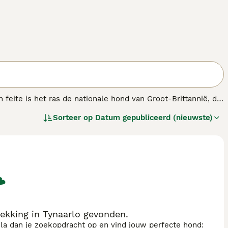
feite is het ras de nationale hond van Groot-Brittannië, die
ordig zien, is ontstaan in het midden van de 19e eeuw en
Sorteer op
Datum gepubliceerd (nieuwste)
ekking in Tynaarlo gevonden.
sla dan je zoekopdracht op en vind jouw perfecte hond: