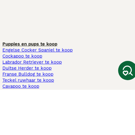
Puppies en pups te koop
Engelse Cocker Spaniel te koop
Cockapoo te koop
Labrador Retriever te koop
Duitse Herder te koop
Franse Bulldog te koop
Teckel ruwhaar te koop
Cavapoo te koop
Andere populaire pagina's
Honden te koop in Amsterdam
Pups te koop Limburg​
Pups te koop Friesland​
Honden te koop in Gelderland
Honden te koop in Den Haag