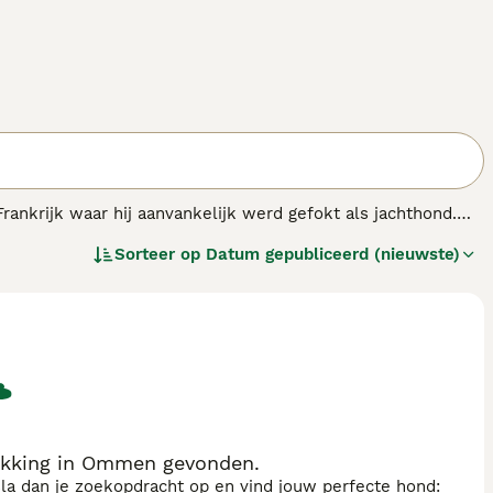
 Frankrijk waar hij aanvankelijk werd gefokt als jachthond.
35 cm en weegt gemiddeld 7 tot 8 kilo. Zijn karakteristieke
Sorteer op
Datum gepubliceerd (nieuwste)
kent dat de dwergpoedel geschikt is voor mensen met lichte
eels, waardoor het een uitstekende gezinshond is. Hij is
 De dwergpoedel is ook bekend om zijn waakzame aard
zorging essentieel, met professioneel trimmen elke 6 tot 8
d bij actieve mensen die hem genoeg beweging en mentale
gpoedel pups
of
dwergpoedel te koop particulier
, dan is het
harmante en veelzijdige hond die zich aanpast aan
kking in Ommen gevonden.
sla dan je zoekopdracht op en vind jouw perfecte hond: