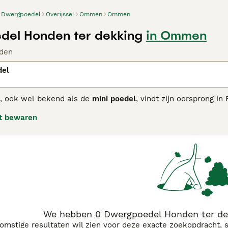
Dwergpoedel
Overijssel
Ommen
Ommen
el Honden ter dekking
in Ommen
den
del
, ook wel bekend als de
mini poedel
, vindt zijn oorsprong in
e variant van de poedel heeft een schofthoogte tussen 28 en 
t bewaren
 is niet alleen mooi, maar ook bijna hypoallergeen, wat bete
 temperament is de
dwergpoedel
intelligent, leergierig en sp
ouw en kan goed overweg met kinderen en andere huisdieren.
n agressief te zijn. Voor verzorging is regelmatige vachtver
jks borstelen om klitten te voorkomen. Deze hond past goe
n. Zoek je een
dwerg poedel kopen
of wil je weten over
dwer
ij een betrouwbare fokker te kopen. De dwergpoedel is een c
eefomstandigheden en een trouwe metgezel vormt.
We hebben 0 Dwergpoedel Honden ter de
komstige resultaten wil zien voor deze exacte zoekopdracht, 