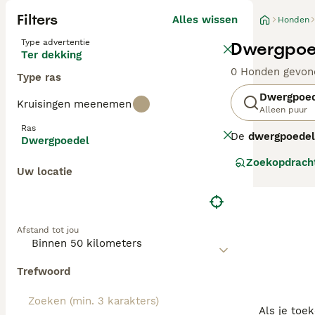
Filters
Alles wissen
Honden
Type advertentie
Dwergpoed
Ter dekking
0 Honden gevon
Type ras
Dwergpoe
Kruisingen meenemen
Alleen puur
Ras
De
dwergpoedel
Dwergpoedel
Deze middelgrot
Zoekopdrach
krullende vacht
Uw locatie
allergieën. Qua
vriendelijk, tr
zonder overdreve
weken en dageli
Afstand tot jou
uitdaging biede
belangrijk om b
verschillende l
Trefwoord
Als je toe