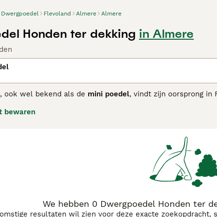
Dwergpoedel
Flevoland
Almere
Almere
el Honden ter dekking
in Almere
den
del
, ook wel bekend als de
mini poedel
, vindt zijn oorsprong in
e variant van de poedel heeft een schofthoogte tussen 28 en 
t bewaren
 is niet alleen mooi, maar ook bijna hypoallergeen, wat bete
 temperament is de
dwergpoedel
intelligent, leergierig en sp
ouw en kan goed overweg met kinderen en andere huisdieren.
n agressief te zijn. Voor verzorging is regelmatige vachtver
jks borstelen om klitten te voorkomen. Deze hond past goe
n. Zoek je een
dwerg poedel kopen
of wil je weten over
dwer
ij een betrouwbare fokker te kopen. De dwergpoedel is een c
eefomstandigheden en een trouwe metgezel vormt.
We hebben 0 Dwergpoedel Honden ter de
komstige resultaten wil zien voor deze exacte zoekopdracht, 