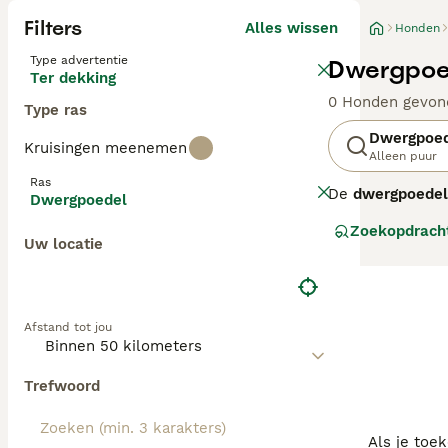
Filters
Alles wissen
Honden
Type advertentie
Dwergpoed
Ter dekking
0 Honden gevon
Type ras
Dwergpoe
Kruisingen meenemen
Alleen puur
Ras
De
dwergpoedel
Dwergpoedel
Deze middelgrot
Zoekopdrach
krullende vacht
Uw locatie
allergieën. Qua
vriendelijk, tr
zonder overdreve
weken en dageli
Afstand tot jou
uitdaging biede
belangrijk om b
verschillende l
Trefwoord
Als je toe