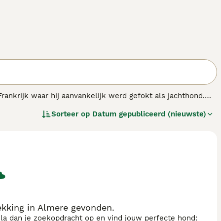
 Frankrijk waar hij aanvankelijk werd gefokt als jachthond.
35 cm en weegt gemiddeld 7 tot 8 kilo. Zijn karakteristieke
Sorteer op
Datum gepubliceerd (nieuwste)
kent dat de dwergpoedel geschikt is voor mensen met lichte
eels, waardoor het een uitstekende gezinshond is. Hij is
 De dwergpoedel is ook bekend om zijn waakzame aard
zorging essentieel, met professioneel trimmen elke 6 tot 8
d bij actieve mensen die hem genoeg beweging en mentale
gpoedel pups
of
dwergpoedel te koop particulier
, dan is het
harmante en veelzijdige hond die zich aanpast aan
kking in Almere gevonden.
sla dan je zoekopdracht op en vind jouw perfecte hond: