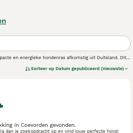
en
pacte en energieke hondenras afkomstig uit Duitsland. Dit
acht die vaak in bruintinten voorkomt. De
dwergpinscher
Sorteer op
Datum gepubliceerd (nieuwste)
 maar ook zeer trouw en speels. Dit maakt hem tot een
zijn kleine formaat past de dwergpinscher zich gemakkelijk
ijgt. Belangrijk is een consequente opvoeding en
ire zoekwoorden zijn onder andere "dwergpinscher kopen",
een levendige, moedige kleine hond met een groot karakter.
ie van een actieve, kleine hond houdt.
king in Coevorden gevonden.
sla dan je zoekopdracht op en vind jouw perfecte hond: