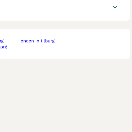
ag
honden in tilburg
borg