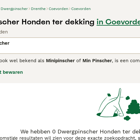
Dwergpinscher
Drenthe
Coevorden
Coevorden
cher Honden ter dekking
in Coevord
den
cher
 ook wel bekend als
Minipinscher
of
Min Pinscher
, is een com
t bekend om zijn elegante, slanke bouw en korte, glanzende v
t bewaren
dig temperament, is waakzaam, moedige en soms eigenzinnig,
nshond die goed geschikt is voor actieve eigenaren. Dankzij 
menten, mits hij voldoende beweging en mentale stimulatie kr
orging, vooral van zijn korte vacht en scherpe gebit. Popula
pups te koop" en "dwergpinscher bruin". De
Dwergpinscher
is 
ndacht en training is dit ras een geweldige compagnon voor w
We hebben 0 Dwergpinscher Honden ter dek
komstige resultaten wil zien voor deze exacte zoekopdracht, 