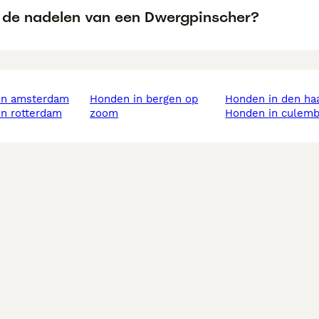
n de nadelen van een Dwergpinscher?
 in amsterdam
honden in bergen op
honden in den ha
in rotterdam
zoom
honden in culem