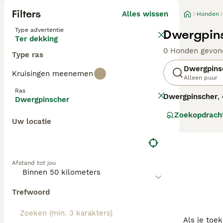
Filters
Alles wissen
Honden
Type advertentie
Dwergpins
Ter dekking
0 Honden gevon
Type ras
Dwergpins
Kruisingen meenemen
Alleen puur
Ras
Dwergpinscher
,
Dwergpinscher
kleine ras staa
Zoekopdrach
heeft een leven
Uw locatie
uitstekende gezi
aan aan apparte
regelmatige verz
"mini pinscher 
Afstand tot jou
Met de juiste aa
Trefwoord
Als je toe