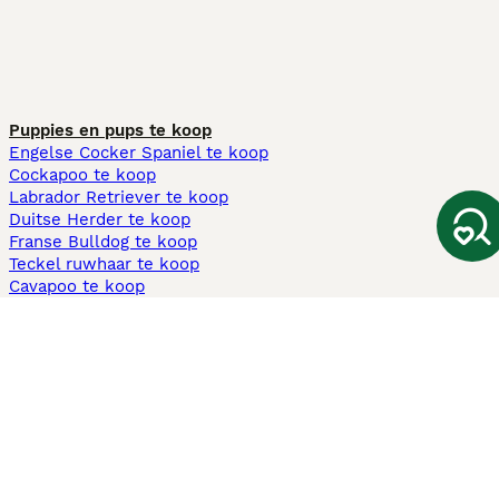
Puppies en pups te koop
Engelse Cocker Spaniel te koop
Cockapoo te koop
Labrador Retriever te koop
Duitse Herder te koop
Franse Bulldog te koop
Teckel ruwhaar te koop
Cavapoo te koop
Andere populaire pagina's
Honden te koop in Amsterdam
Pups te koop Limburg​
Pups te koop Friesland​
Honden te koop in Gelderland
Honden te koop in Den Haag
Honden te koop in Enschede