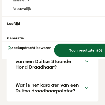
Mannelijk
energie; als hij zijn energie kwijt kan, is hij in
huis rustig. Hij kan ook goed in een kennel
Vrouwelijk
gehouden worden mits hij hieraan gewend
is.
Leeftijd
Wat kost een Duitse Staande
Draadhaar?
Generatie
Zoekopdracht bewaren
Toon resultaten
(
0
)
Wat zijn de eigenschappen
van een Duitse Staande
Hond Draadhaar?
Wat is het karakter van een
Duitse draadhaarpointer?