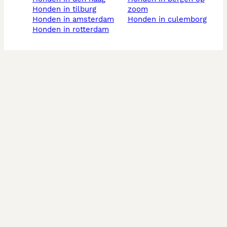
honden in tilburg
zoom
honden in amsterdam
honden in culemborg
honden in rotterdam