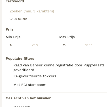
Trefwoord
Lees onze
Duitse JachtTerriër adviespagina
voor informatie
over dit hondenras.
We hebben 0 Duitse JachtTerriër Honden ter
0/100 tekens
dekking in Asten gevonden.
Als je toekomstige resultaten wil zien voor deze 
Prijs
exacte zoekopdracht, sla dan je zoekopdracht op en 
vind jouw perfecte hond:
Min Prijs
Max Prijs
€
€
Zoekopdracht bewaren
Populaire filters
FAQ's
Raad van Beheer kennelregistratie door PuppyPlaats
geverifieerd
ID-geverifieerde fokkers
Wat is de gemiddelde prijs
Met FCI stamboom
van een Duitse Jachtterriër
puppy?
Geslacht van het huisdier
Een Duitse Jachtterriër pup vraagt een