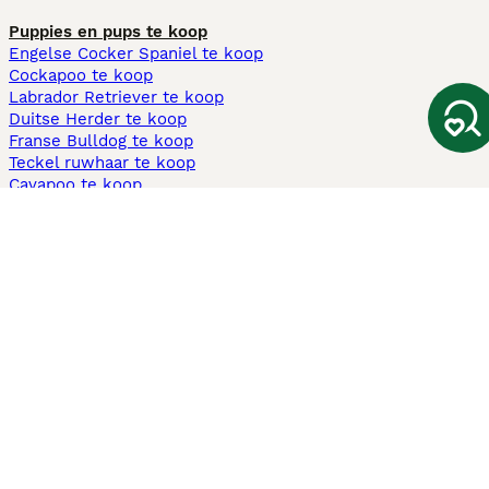
Puppies en pups te koop
Engelse Cocker Spaniel te koop
Cockapoo te koop
Labrador Retriever te koop
Duitse Herder te koop
Franse Bulldog te koop
Teckel ruwhaar te koop
Cavapoo te koop
Andere populaire pagina's
Honden te koop in Amsterdam
Pups te koop Limburg​
Pups te koop Friesland​
Honden te koop in Gelderland
Honden te koop in Den Haag
Honden te koop in Enschede
Adopteer hond in Nederland
Informatie
Over ons