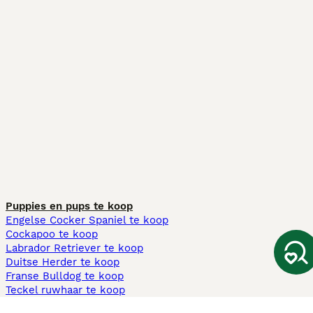
Puppies en pups te koop
Engelse Cocker Spaniel te koop
Cockapoo te koop
Labrador Retriever te koop
Duitse Herder te koop
Franse Bulldog te koop
Teckel ruwhaar te koop
Cavapoo te koop