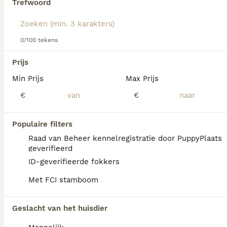
Trefwoord
Lees onze
Duitse JachtTerriër adviespagina
voor informatie
over dit hondenras.
We hebben 0 Duitse JachtTerriër Honden ter
0/100 tekens
dekking in Landgraaf gevonden.
Als je toekomstige resultaten wil zien voor deze 
Prijs
exacte zoekopdracht, sla dan je zoekopdracht op en 
vind jouw perfecte hond:
Min Prijs
Max Prijs
€
€
Zoekopdracht bewaren
Populaire filters
FAQ's
Raad van Beheer kennelregistratie door PuppyPlaats
geverifieerd
ID-geverifieerde fokkers
Wat is de gemiddelde prijs
Met FCI stamboom
van een Duitse Jachtterriër
puppy?
Geslacht van het huisdier
Een Duitse Jachtterriër pup vraagt een