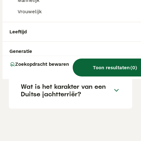
Mannelijk
aanzienlijke investering die varieert
afhankelijk van de fokker.
Vrouwelijk
Is de Duitse Herder een
Leeftijd
makkelijke hond?
Generatie
Wat is de Duitse jachtterriër?
Zoekopdracht bewaren
Toon resultaten
(
0
)
Wat is het karakter van een
Duitse jachtterriër?