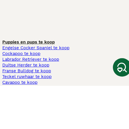
Puppies en pups te koop
Engelse Cocker Spaniel te koop
Cockapoo te koop
Labrador Retriever te koop
Duitse Herder te koop
Franse Bulldog te koop
Teckel ruwhaar te koop
Cavapoo te koop
Andere populaire pagina's
Honden te koop in Amsterdam
Pups te koop Limburg​
Pups te koop Friesland​
Honden te koop in Gelderland
Honden te koop in Den Haag