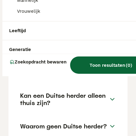
kan variëren afhankelijk van factoren zoals
Mannelijk
de stamboom, de reputatie van de fokker en
Vrouwelijk
de locatie.
Leeftijd
Is een Duitse Herder een
makkelijke hond?
Generatie
Zoekopdracht bewaren
Welke herder als
Toon resultaten
(
0
)
gezinshond?
Kan een Duitse herder alleen
thuis zijn?
Waarom geen Duitse herder?