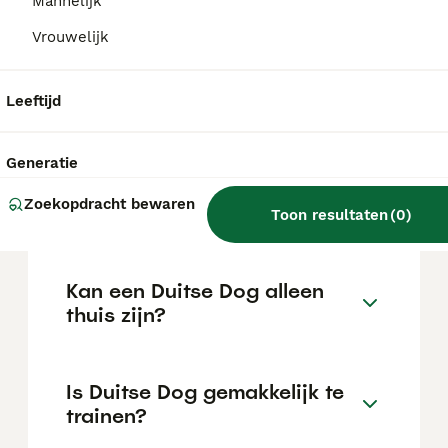
Mannelijk
de locatie.
Vrouwelijk
Wat is het karakter van een
Leeftijd
Duitse Dog?
Generatie
Hoeveel jaar leeft een Duitse
Zoekopdracht bewaren
Dog?
Toon resultaten
(
0
)
Kan een Duitse Dog alleen
thuis zijn?
Is Duitse Dog gemakkelijk te
trainen?