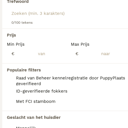
Trefwoord
We hebben 0 Drentsche Patrijshond Honden
0/100 tekens
ter dekking in Landgraaf gevonden.
Als je toekomstige resultaten wil zien voor deze 
Prijs
exacte zoekopdracht, sla dan je zoekopdracht op en 
vind jouw perfecte hond:
Min Prijs
Max Prijs
€
€
Zoekopdracht bewaren
Populaire filters
FAQ's
Raad van Beheer kennelregistratie door PuppyPlaats
geverifieerd
ID-geverifieerde fokkers
Wat zijn de nadelen van een
Met FCI stamboom
drentse patrijshond?
Een nadeel van de Drentsche Patrijshond is
Geslacht van het huisdier
het risico op pijnlijke heup- en