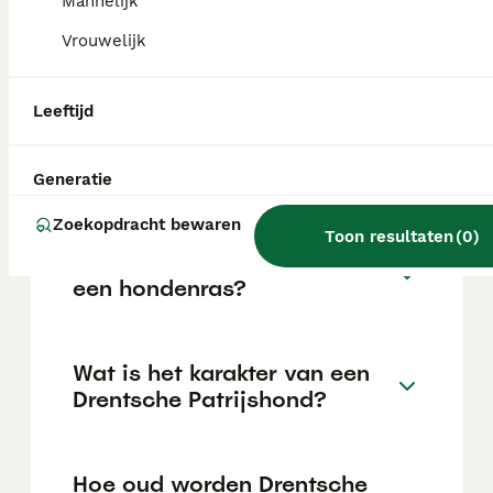
elleboogdysplasie, die zich al op jonge
Mannelijk
leeftijd kunnen manifesteren en soms
Vrouwelijk
levenslange pijnstilling vereisen.
Leeftijd
Kan een Drentsche
Patrijshond alleen thuis
blijven?
Generatie
Zoekopdracht bewaren
Toon resultaten
(
0
)
Is de Drentsche Patrijshond
een hondenras?
Wat is het karakter van een
Drentsche Patrijshond?
Hoe oud worden Drentsche