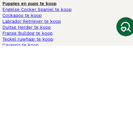
Puppies en pups te koop
Engelse Cocker Spaniel te koop
Cockapoo te koop
Labrador Retriever te koop
Duitse Herder te koop
Franse Bulldog te koop
Teckel ruwhaar te koop
Cavapoo te koop
Andere populaire pagina's
Honden te koop in Amsterdam
Pups te koop Limburg​
Pups te koop Friesland​
Honden te koop in Gelderland
Honden te koop in Den Haag
Honden te koop in Enschede
Adopteer hond in Nederland
Informatie
Over ons
Privacybeleid