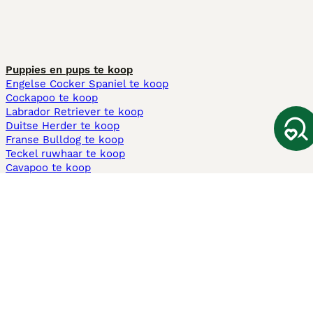
Puppies en pups te koop
Engelse Cocker Spaniel te koop
Cockapoo te koop
Labrador Retriever te koop
Duitse Herder te koop
Franse Bulldog te koop
Teckel ruwhaar te koop
Cavapoo te koop
Andere populaire pagina's
Honden te koop in Amsterdam
Pups te koop Limburg​
Pups te koop Friesland​
Honden te koop in Gelderland
Honden te koop in Den Haag
Honden te koop in Enschede
Adopteer hond in Nederland