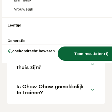
Mannelijk
Vrouwelijk
Wat is het karakter van een
Chow Chow?
Leeftijd
Hoeveel jaar leeft een Chow
Generatie
Chow?
Zoekopdracht bewaren
Toon resultaten
(
1
)
Kan een Chow Chow alleen
thuis zijn?
Is Chow Chow gemakkelijk
te trainen?