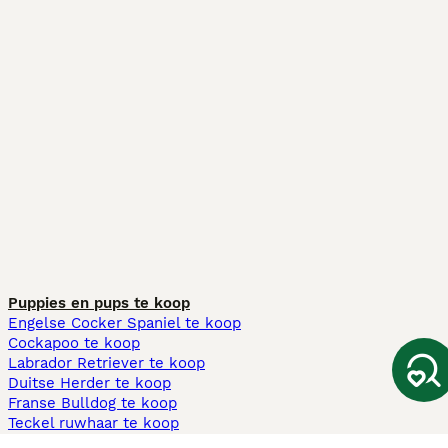
Puppies en pups te koop
Engelse Cocker Spaniel te koop
Cockapoo te koop
Labrador Retriever te koop
Duitse Herder te koop
Franse Bulldog te koop
Teckel ruwhaar te koop
Cavapoo te koop