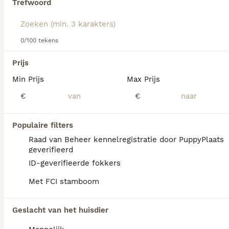
Trefwoord
We hebben 0 Chinese Naakthond Honden ter
0/100 tekens
dekking in Leusden gevonden.
Als je toekomstige resultaten wil zien voor deze 
Prijs
exacte zoekopdracht, sla dan je zoekopdracht op en 
vind jouw perfecte hond:
Min Prijs
Max Prijs
€
€
Zoekopdracht bewaren
Populaire filters
FAQ's
Raad van Beheer kennelregistratie door PuppyPlaats
geverifieerd
ID-geverifieerde fokkers
Zijn Chinese naakthonden
Met FCI stamboom
geschikte gezinshonden?
Chinese Cresteds zijn vrolijke, sociale
Geslacht van het huisdier
honden die een hechte band opbouwen met