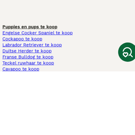
Puppies en pups te koop
Engelse Cocker Spaniel te koop
Cockapoo te koop
Labrador Retriever te koop
Duitse Herder te koop
Franse Bulldog te koop
Teckel ruwhaar te koop
Cavapoo te koop
Andere populaire pagina's
Honden te koop in Amsterdam
Pups te koop Limburg​
Pups te koop Friesland​
Honden te koop in Gelderland
Honden te koop in Den Haag
Honden te koop in Enschede
Adopteer hond in Nederland