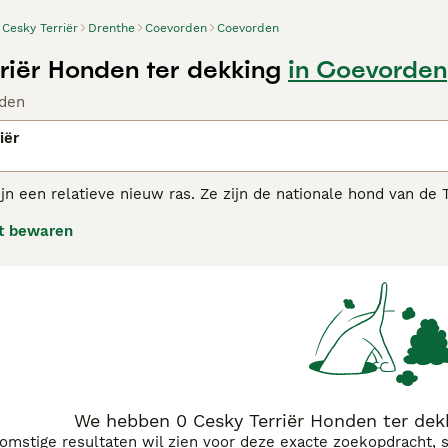
Cesky Terriër
Drenthe
Coevorden
Coevorden
riër Honden ter dekking
in Coevorden
den
iër
ijn een relatieve nieuw ras. Ze zijn de nationale hond van de
g uit, ze zijn ook zeer aanhankelijk, loyaal en vriendelijk. 
t bewaren
waar ze gemakkelijk met kinderen en andere dieren. Terriërs 
ift hebben, zelfs in een huiselijke omgeving.
Terrier adviespagina voor informatie over dit hondenras.
We hebben 0 Cesky Terriër Honden ter dek
komstige resultaten wil zien voor deze exacte zoekopdracht, 