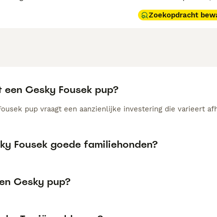
Zoekopdracht bew
t een Cesky Fousek pup?
ousek pup vraagt een aanzienlijke investering die varieert af
sky Fousek goede familiehonden?
een Cesky pup?