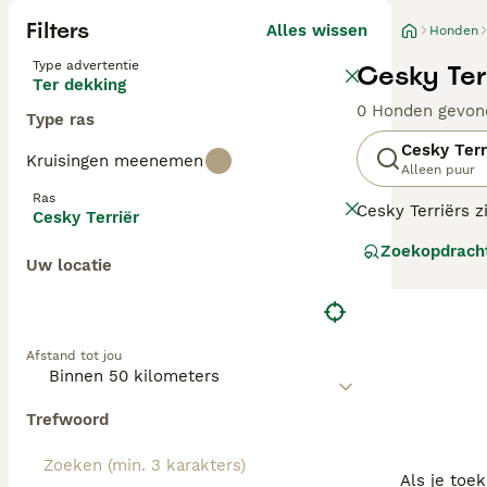
Filters
Alles wissen
Honden
Type advertentie
Cesky Ter
Ter dekking
0 Honden gevon
Type ras
Cesky Terr
Kruisingen meenemen
Alleen puur
Ras
Cesky Terriërs z
Cesky Terriër
Cesky er schatti
Zoekopdrach
gezinsomgeving 
Uw locatie
een hoge prooidr
Lees onze Cesky 
Afstand tot jou
Trefwoord
Als je toe