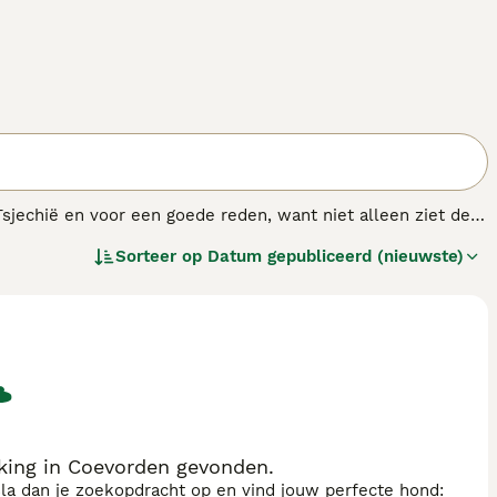
 Tsjechië en voor een goede reden, want niet alleen ziet de
Ze houden van gezelschap en vinden hun weg in een
Sorteer op
Datum gepubliceerd (nieuwste)
zijn gefokt om te jagen, wat betekent dat Cesky Terriërs
king in Coevorden gevonden.
sla dan je zoekopdracht op en vind jouw perfecte hond: