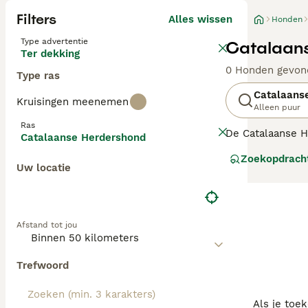
Filters
Alles wissen
Honden
Type advertentie
Catalaans
Ter dekking
0 Honden gevon
Type ras
Catalaans
Kruisingen meenemen
Alleen puur
Ras
De Catalaanse H
Catalaanse Herdershond
om samen met he
Zoekopdrach
en gezinshonden
Uw locatie
Lees onze
Catal
Afstand tot jou
Trefwoord
Als je toe