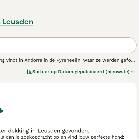
n Leusden
ng vindt in Andorra in de Pyreneeën, waar ze werden gefokt
n. Meer recentelijk zijn ze echter populaire gezelschaps-
Sorteer op
Datum gepubliceerd (nieuwste)
denras.
er dekking in Leusden gevonden.
sla dan je zoekopdracht op en vind jouw perfecte hond: