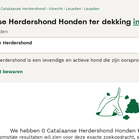
Catalaanse Herdershond
Utrecht
Leusden
Leusden
e Herdershond Honden ter dekking
i
den
e Herdershond
erdershond is een levendige en actieve hond die zijn oorspro
rders te werken en grote kuddes vee te bewaken en te hoede
t bewaren
 geworden in andere delen van de wereld.
aanse Herdershond adviespagina
voor informatie over dit hon
We hebben 0 Catalaanse Herdershond Honden t
komstige resultaten wil zien voor deze exacte zoekopdracht, 