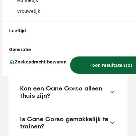
Mannelijk
de locatie.
Vrouwelijk
Wat is het karakter van een
Leeftijd
Cane Corso?
Generatie
Hoeveel jaar leeft een Cane
Zoekopdracht bewaren
Corso?
Toon resultaten
(
0
)
Kan een Cane Corso alleen
thuis zijn?
Is Cane Corso gemakkelijk te
trainen?