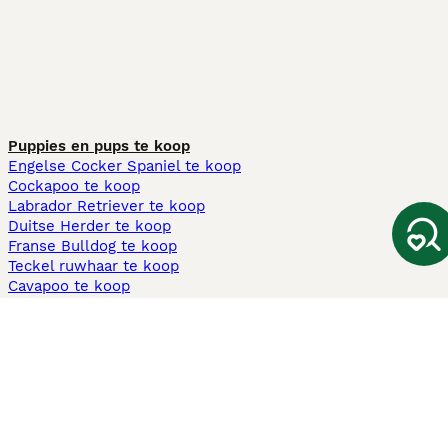
Puppies en pups te koop
Engelse Cocker Spaniel te koop
Cockapoo te koop
Labrador Retriever te koop
Duitse Herder te koop
Franse Bulldog te koop
Teckel ruwhaar te koop
Cavapoo te koop
Andere populaire pagina's
Honden te koop in Amsterdam
Pups te koop Limburg​
Pups te koop Friesland​
Honden te koop in Gelderland
Honden te koop in Den Haag