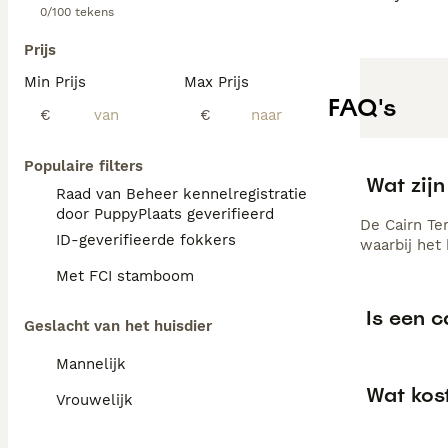
0/100 tekens
Prijs
Min Prijs
Max Prijs
FAQ's
€
€
Populaire filters
Wat zijn
Raad van Beheer kennelregistratie
door PuppyPlaats geverifieerd
De Cairn Te
ID-geverifieerde fokkers
waarbij het
Met FCI stamboom
Is een c
Geslacht van het huisdier
Mannelijk
Wat kost
Vrouwelijk