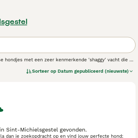
lsgestel
lse hondjes met een zeer kenmerkende 'shaggy' vacht die er
en, maar vandaag de dag zijn deze charmante honden ook
Sorteer op
Datum gepubliceerd (nieuwste)
 aan hun eigenaren.
in Sint-Michielsgestel gevonden.
sla dan je zoekopdracht op en vind jouw perfecte hond: