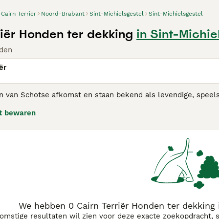
Cairn Terriër
Noord-Brabant
Sint-Michielsgestel
Sint-Michielsgestel
riër Honden ter dekking
in Sint-Michie
den
ër
zijn van Schotse afkomst en staan bekend als levendige, spee
d uitziet. Ze stonden vroeger bekend om hun jachtcapaciteit
t bewaren
inshond. Dit dankzij hun ondeugende uiterlijk en gehechtheid
 Terriër adviespagina
voor informatie over dit hondenras.
We hebben 0 Cairn Terriër Honden ter dekking 
komstige resultaten wil zien voor deze exacte zoekopdracht, 