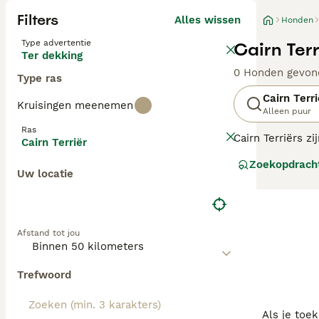
Filters
Alles wissen
Honden
Type advertentie
Cairn Ter
Ter dekking
0 Honden gevon
Type ras
Cairn Terri
Kruisingen meenemen
Alleen puur
Ras
Cairn Terriërs 
Cairn Terriër
nooit onverzorg
Zoekopdrach
populair als gez
Uw locatie
Lees onze
Cairn
Afstand tot jou
Trefwoord
Als je toe