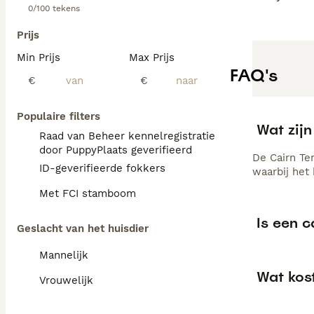
0/100 tekens
Prijs
Min Prijs
Max Prijs
FAQ's
€
€
Populaire filters
Wat zijn
Raad van Beheer kennelregistratie
door PuppyPlaats geverifieerd
De Cairn Te
ID-geverifieerde fokkers
waarbij het
Met FCI stamboom
Is een c
Geslacht van het huisdier
Mannelijk
Wat kost
Vrouwelijk