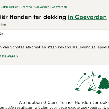
Cairn Terriër
Drenthe
Coevorden
Coevorden
riër Honden ter dekking
in Coevorden
den
ër
zijn van Schotse afkomst en staan bekend als levendige, spee
d uitziet. Ze stonden vroeger bekend om hun jachtcapaciteit
t bewaren
inshond. Dit dankzij hun ondeugende uiterlijk en gehechtheid
 Terriër adviespagina
voor informatie over dit hondenras.
We hebben 0 Cairn Terriër Honden ter dek
komstige resultaten wil zien voor deze exacte zoekopdracht, 