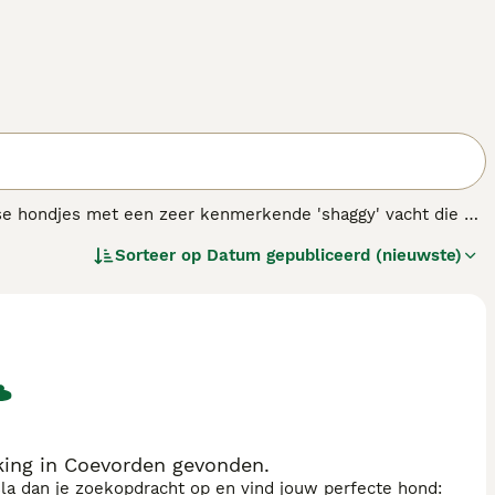
lse hondjes met een zeer kenmerkende 'shaggy' vacht die er
en, maar vandaag de dag zijn deze charmante honden ook
Sorteer op
Datum gepubliceerd (nieuwste)
 aan hun eigenaren.
king in Coevorden gevonden.
sla dan je zoekopdracht op en vind jouw perfecte hond: