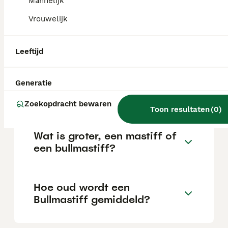
Mannelijk
de locatie.
Vrouwelijk
Is een Bullmastiff sterk?
Leeftijd
Heeft een Bullmastiff veel
Generatie
beweging nodig?
Zoekopdracht bewaren
Toon resultaten
(
0
)
Wat is groter, een mastiff of
een bullmastiff?
Hoe oud wordt een
Bullmastiff gemiddeld?