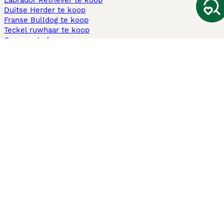
Labrador Retriever te koop
Duitse Herder te koop
Franse Bulldog te koop
Teckel ruwhaar te koop
Cavapoo te koop
Andere populaire pagina's
Honden te koop in Amsterdam
Pups te koop Limburg​
Pups te koop Friesland​
Honden te koop in Gelderland
Honden te koop in Den Haag
Honden te koop in Enschede
Adopteer hond in Nederland
Informatie
Over ons
Privacybeleid
Support
Pers
Voorwaarden
Pups verkopen