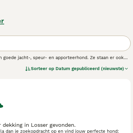
er
 goede jacht-, speur- en apporteerhond. Ze staan er ook
graag betrokken te bij wat er ook gaande is in huis.
Sorteer op
Datum gepubliceerd (nieuwste)
.
 dekking in Losser gevonden.
sla dan je zoekopdracht op en vind jouw perfecte hond: