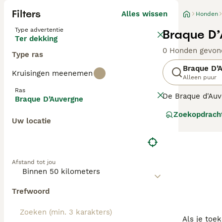
Filters
Alles wissen
Honden
Type advertentie
Braque D’
Ter dekking
0 Honden gevon
Type ras
Braque D’
Kruisingen meenemen
Alleen puur
Ras
De Braque d'Auv
Braque D’Auvergne
om bekend kalm e
Zoekopdrach
Uw locatie
Lees onze Braqu
Afstand tot jou
Trefwoord
Als je toe