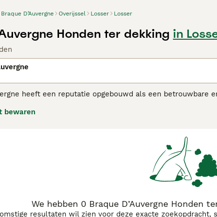
Braque D’Auvergne
Overijssel
Losser
Losser
Auvergne Honden ter dekking
in Loss
den
Auvergne
ergne heeft een reputatie opgebouwd als een betrouwbare en
n aanhankelijk te zijn in de huiselijke omgeving. Ze worden 
t bewaren
e d'Auvergne adviespagina voor informatie over dit hondenras
We hebben 0 Braque D’Auvergne Honden ter
komstige resultaten wil zien voor deze exacte zoekopdracht, 