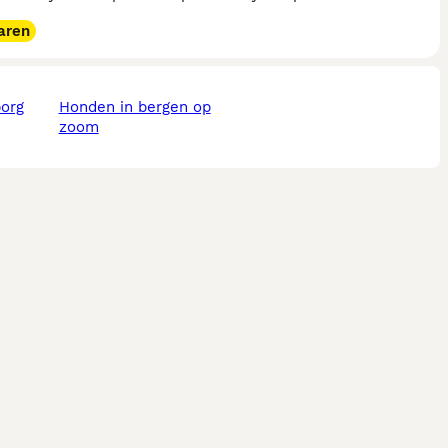
aren
borg
honden in bergen op
zoom