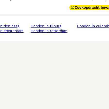
Zoekopdracht bew
in den haag
honden in tilburg
honden in culem
 in amsterdam
honden in rotterdam