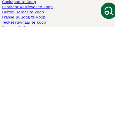
Cockapoo te koop
Labrador Retriever te koop
Duitse Herder te koop
Franse Bulldog te koop
Teckel ruwhaar te koop
Cavapoo te koop
Andere populaire pagina's
Honden te koop in Amsterdam
Pups te koop Limburg​
Pups te koop Friesland​
Honden te koop in Gelderland
Honden te koop in Den Haag
Honden te koop in Enschede
Adopteer hond in Nederland
Informatie
Over ons
Privacybeleid
Support
Pers