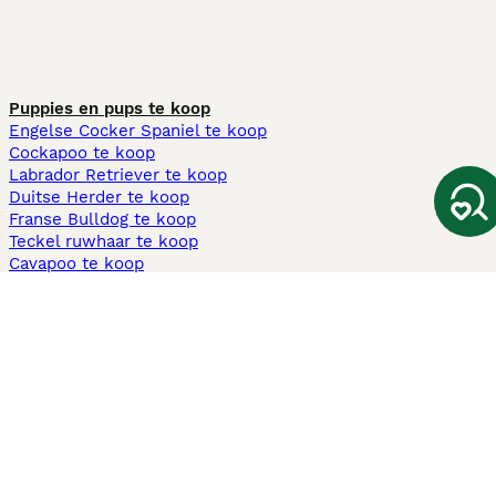
Puppies en pups te koop
Engelse Cocker Spaniel te koop
Cockapoo te koop
Labrador Retriever te koop
Duitse Herder te koop
Franse Bulldog te koop
Teckel ruwhaar te koop
Cavapoo te koop
Andere populaire pagina's
Honden te koop in Amsterdam
Pups te koop Limburg​
Pups te koop Friesland​
Honden te koop in Gelderland
Honden te koop in Den Haag
Honden te koop in Enschede
Adopteer hond in Nederland