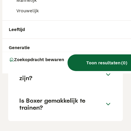
Mannelijk
Vrouwelijk
Wat is het karakter van een
Boxer?
Leeftijd
Hoeveel jaar leeft een Boxer?
Generatie
Zoekopdracht bewaren
Toon resultaten
(
0
)
Kan een Boxer alleen thuis
zijn?
Is Boxer gemakkelijk te
trainen?