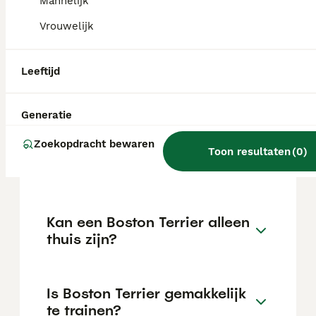
kan variëren afhankelijk van factoren zoals
Mannelijk
de stamboom, de reputatie van de fokker en
Vrouwelijk
de locatie.
Leeftijd
Wat is het karakter van een
Boston Terrier?
Generatie
Zoekopdracht bewaren
Hoeveel jaar leeft een Boston
Toon resultaten
(
0
)
Terrier?
Kan een Boston Terrier alleen
thuis zijn?
Is Boston Terrier gemakkelijk
te trainen?