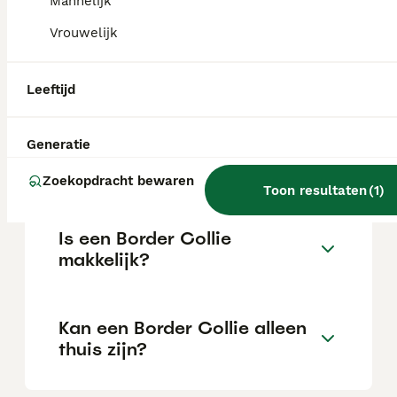
Mannelijk
Vrouwelijk
Waar moet je op letten bij
een Border Collie?
Leeftijd
Generatie
Hoe oud wordt een Border
Collie?
Zoekopdracht bewaren
Toon resultaten
(
1
)
Is een Border Collie
makkelijk?
Kan een Border Collie alleen
thuis zijn?