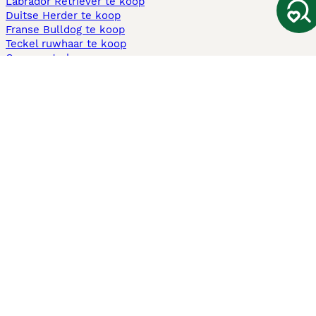
Labrador Retriever te koop
Duitse Herder te koop
Franse Bulldog te koop
Teckel ruwhaar te koop
Cavapoo te koop
Andere populaire pagina's
Honden te koop in Amsterdam
Pups te koop Limburg​
Pups te koop Friesland​
Honden te koop in Gelderland
Honden te koop in Den Haag
Honden te koop in Enschede
Adopteer hond in Nederland
Informatie
Over ons
Privacybeleid
Support
Pers
Voorwaarden
Pups verkopen