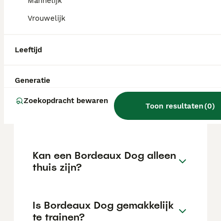
kan variëren afhankelijk van factoren zoals
Mannelijk
de stamboom, de reputatie van de fokker en
Vrouwelijk
de locatie.
Leeftijd
Wat is het karakter van een
Bordeaux Dog?
Generatie
Zoekopdracht bewaren
Hoeveel jaar leeft een
Toon resultaten
(
0
)
Bordeaux Dog?
Kan een Bordeaux Dog alleen
thuis zijn?
Is Bordeaux Dog gemakkelijk
te trainen?