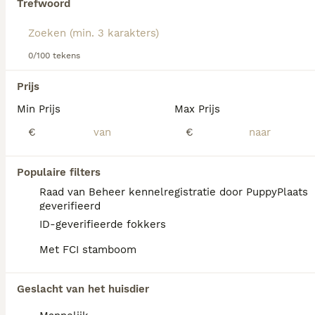
Trefwoord
Lees onze
Bordeauxdog adviespagina
voor informatie over
dit hondenras.
We hebben 0 Bordeaux Dog Honden ter
0/100 tekens
dekking in Leusden gevonden.
Als je toekomstige resultaten wil zien voor deze 
Prijs
exacte zoekopdracht, sla dan je zoekopdracht op en 
vind jouw perfecte hond:
Min Prijs
Max Prijs
€
€
Zoekopdracht bewaren
Populaire filters
FAQ's
Raad van Beheer kennelregistratie door PuppyPlaats
geverifieerd
ID-geverifieerde fokkers
Hoeveel kost een Bordeaux
Met FCI stamboom
Dog?
De gemiddelde prijs voor een Bordeaux Dog
Geslacht van het huisdier
pup in Nederland ligt rond de €1026 maar dit