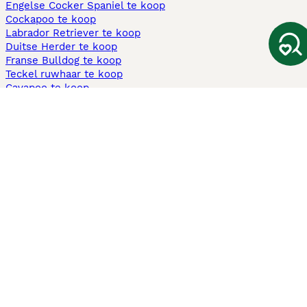
Engelse Cocker Spaniel te koop
Cockapoo te koop
Labrador Retriever te koop
Duitse Herder te koop
Franse Bulldog te koop
Teckel ruwhaar te koop
Cavapoo te koop
Andere populaire pagina's
Honden te koop in Amsterdam
Pups te koop Limburg​
Pups te koop Friesland​
Honden te koop in Gelderland
Honden te koop in Den Haag
Honden te koop in Enschede
Adopteer hond in Nederland
Informatie
Over ons
Privacybeleid
Support