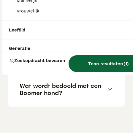
Mannelijk
en verhaart niet.
Vrouwelijk
Waar kun je het beste een
Leeftijd
boomer pup kopen?
Generatie
Hoeveel kost een Boomer
Zoekopdracht bewaren
pup?
Toon resultaten
(
1
)
Wat wordt bedoeld met een
Boomer hond?