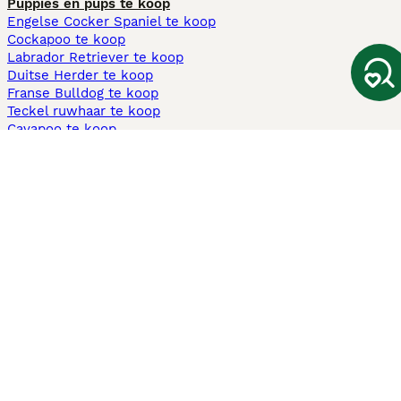
Puppies en pups te koop
Engelse Cocker Spaniel te koop
Cockapoo te koop
Labrador Retriever te koop
Duitse Herder te koop
Franse Bulldog te koop
Teckel ruwhaar te koop
Cavapoo te koop
Andere populaire pagina's
Honden te koop in Amsterdam
Pups te koop Limburg​
Pups te koop Friesland​
Honden te koop in Gelderland
Honden te koop in Den Haag
Honden te koop in Enschede
Adopteer hond in Nederland
Informatie
Over ons
Privacybeleid