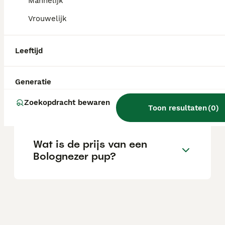
Mannelijk
aandacht van zowel jonge kinderen als
oudere mensen.
Vrouwelijk
Leeftijd
Wat is het karakter van een
Bolognezer hond?
Generatie
Zoekopdracht bewaren
Wat is een Bolognezer hond?
Toon resultaten
(
0
)
Wat is de prijs van een
Bolognezer pup?