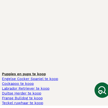
Puppies en pups te koop
Engelse Cocker Spaniel te koop
Cockapoo te koop
Labrador Retriever te koop
Duitse Herder te koop
Franse Bulldog te koop
Teckel ruwhaar te koop
Cavapoo te koop