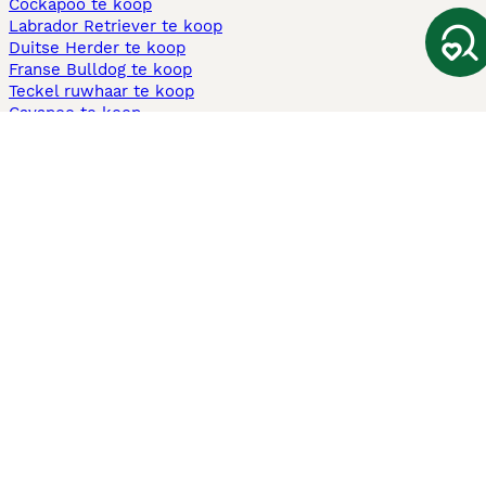
Cockapoo te koop
Labrador Retriever te koop
Duitse Herder te koop
Franse Bulldog te koop
Teckel ruwhaar te koop
Cavapoo te koop
Andere populaire pagina's
Honden te koop in Amsterdam
Pups te koop Limburg​
Pups te koop Friesland​
Honden te koop in Gelderland
Honden te koop in Den Haag
Honden te koop in Enschede
Adopteer hond in Nederland
Informatie
Over ons
Privacybeleid
Support
Pers