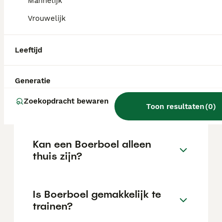
Mannelijk
locatie.
Vrouwelijk
Wat is het karakter van een
Leeftijd
Boerboel?
Generatie
Hoeveel jaar leeft een
Zoekopdracht bewaren
Boerboel?
Toon resultaten
(
0
)
Kan een Boerboel alleen
thuis zijn?
Is Boerboel gemakkelijk te
trainen?