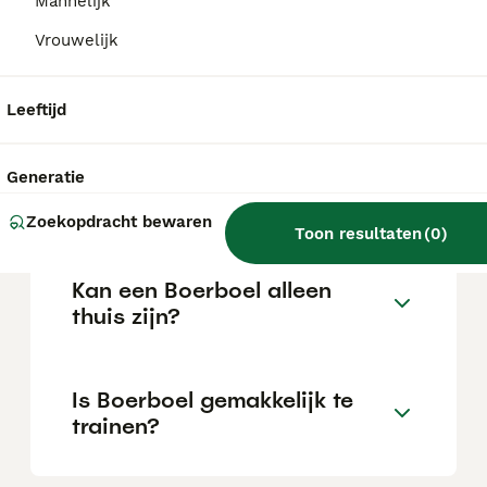
Mannelijk
Vrouwelijk
Wat is het karakter van een
Boerboel?
Leeftijd
Hoeveel jaar leeft een
Generatie
Boerboel?
Zoekopdracht bewaren
Toon resultaten
(
0
)
Kan een Boerboel alleen
thuis zijn?
Is Boerboel gemakkelijk te
trainen?