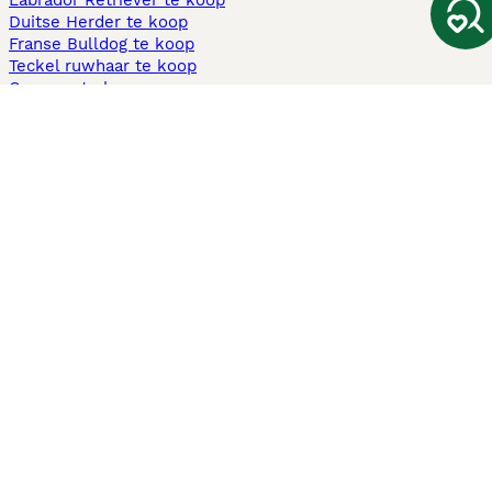
Labrador Retriever te koop
Duitse Herder te koop
Franse Bulldog te koop
Teckel ruwhaar te koop
Cavapoo te koop
Andere populaire pagina's
Honden te koop in Amsterdam
Pups te koop Limburg​
Pups te koop Friesland​
Honden te koop in Gelderland
Honden te koop in Den Haag
Honden te koop in Enschede
Adopteer hond in Nederland
Informatie
Over ons
Privacybeleid
Support
Pers
Voorwaarden
Pups verkopen