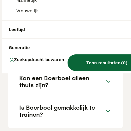
Mannelijk
Vrouwelijk
Wat is het karakter van een
Boerboel?
Leeftijd
Hoeveel jaar leeft een
Generatie
Boerboel?
Zoekopdracht bewaren
Toon resultaten
(
0
)
Kan een Boerboel alleen
thuis zijn?
Is Boerboel gemakkelijk te
trainen?