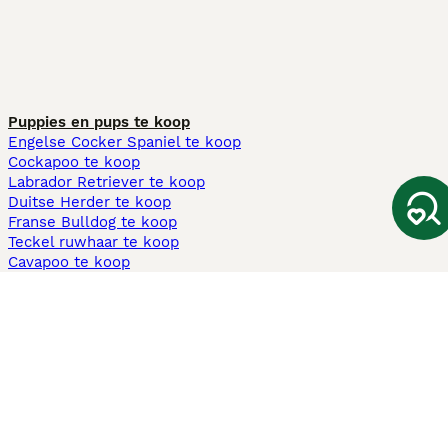
Puppies en pups te koop
Engelse Cocker Spaniel te koop
Cockapoo te koop
Labrador Retriever te koop
Duitse Herder te koop
Franse Bulldog te koop
Teckel ruwhaar te koop
Cavapoo te koop
Andere populaire pagina's
Honden te koop in Amsterdam
Pups te koop Limburg​
Pups te koop Friesland​
Honden te koop in Gelderland
Honden te koop in Den Haag
Honden te koop in Enschede