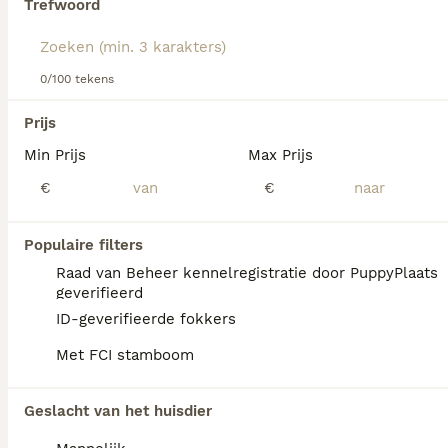
Trefwoord
We hebben 0 Bloedhond Honden ter dekking
0/100 tekens
in Simpelveld gevonden.
Als je toekomstige resultaten wil zien voor deze 
Prijs
exacte zoekopdracht, sla dan je zoekopdracht op en 
vind jouw perfecte hond:
Min Prijs
Max Prijs
€
€
Zoekopdracht bewaren
Populaire filters
FAQ's
Raad van Beheer kennelregistratie door PuppyPlaats
geverifieerd
ID-geverifieerde fokkers
Zijn bloedhonden agressieve
Met FCI stamboom
honden?
Over het algemeen zijn bloedhonden geen
Geslacht van het huisdier
agressieve honden, maar ze kunnen soms