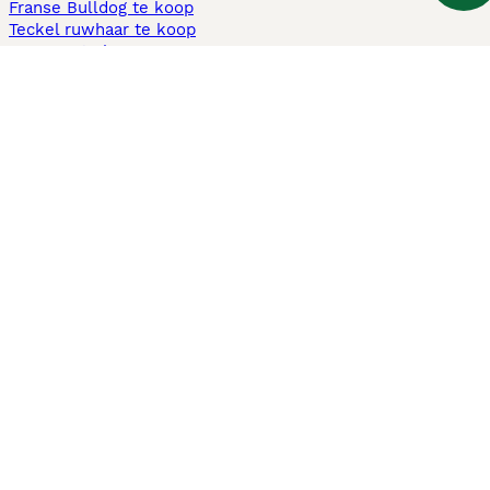
Franse Bulldog te koop
Teckel ruwhaar te koop
Cavapoo te koop
Andere populaire pagina's
Honden te koop in Amsterdam
Pups te koop Limburg​
Pups te koop Friesland​
Honden te koop in Gelderland
Honden te koop in Den Haag
Honden te koop in Enschede
Adopteer hond in Nederland
Informatie
Over ons
Privacybeleid
Support
Pers
Voorwaarden
Pups verkopen
Honden test