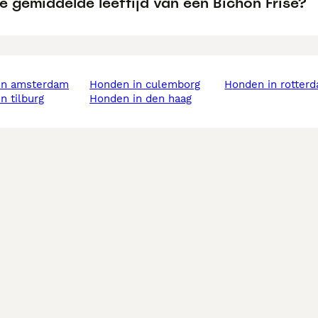
e gemiddelde leeftijd van een Bichon Frisé?
 in amsterdam
honden in culemborg
honden in rotter
in tilburg
honden in den haag