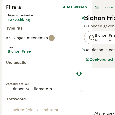
Filters
Alles wissen
Honden
Type advertentie
Bichon Fr
Ter dekking
0 Honden gevon
Type ras
Bichon Fri
Kruisingen meenemen
Alleen puur
Ras
De Bichon is een
Bichon Frisé
aanhankelijke e
Zoekopdrach
aangezien veel k
Uw locatie
Middellandse Ze
Tenerife in de 
Lees onze
Bicho
Afstand tot jou
Trefwoord
Als je toe