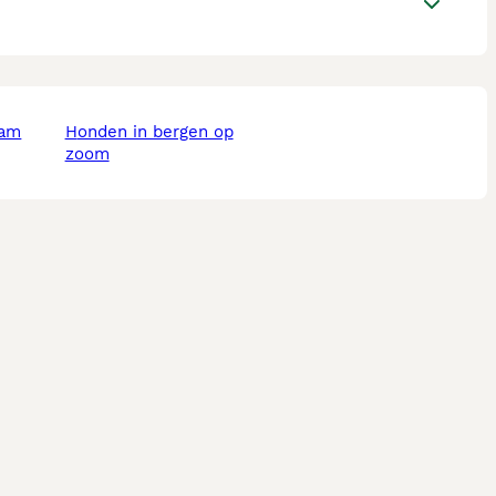
dam
honden in bergen op
zoom