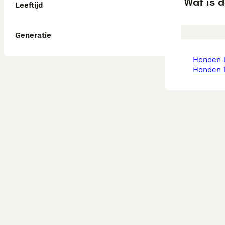
Wat is d
Leeftijd
Generatie
honden
honden 