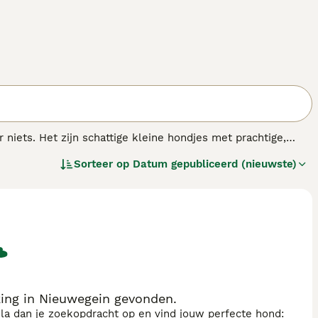
 niets. Het zijn schattige kleine hondjes met prachtige,
 goed met kinderen om te gaan, wat nog een pluspunt is,
Sorteer op
Datum gepubliceerd (nieuwste)
t zijn. De Bichon is vermoedelijk afkomstig uit het
nd". Dit komt omdat zeelieden ze vonden op het eiland
ing in Nieuwegein gevonden.
sla dan je zoekopdracht op en vind jouw perfecte hond: