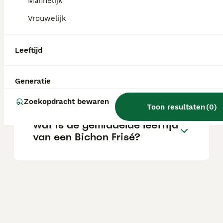
Mannelijk
Vrouwelijk
Kan een Bichon Frisé alleen
zijn?
Leeftijd
Wat is het karakter van een
Generatie
Bichon Frisé?
Zoekopdracht bewaren
Toon resultaten
(
0
)
Wat is de gemiddelde leeftijd
van een Bichon Frisé?