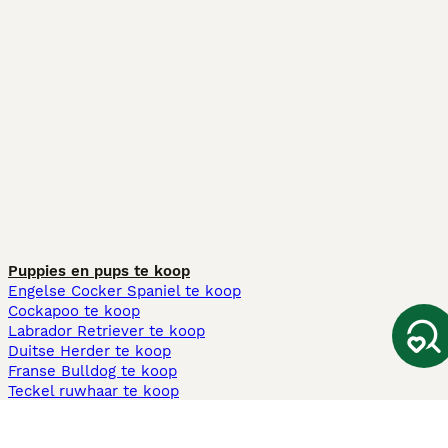
Puppies en pups te koop
Engelse Cocker Spaniel te koop
Cockapoo te koop
Labrador Retriever te koop
Duitse Herder te koop
Franse Bulldog te koop
Teckel ruwhaar te koop
Cavapoo te koop