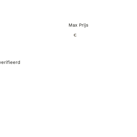
Max Prijs
€
erifieerd