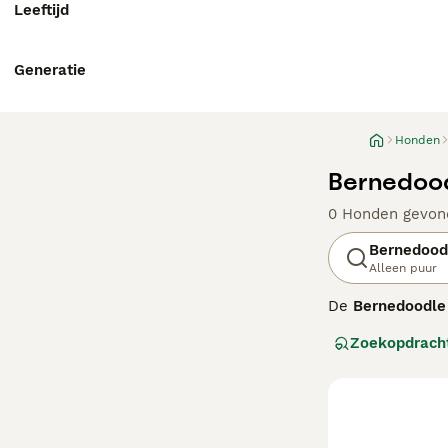
Leeftijd
Generatie
Honden
Bernedood
0 Honden gevon
Bernedood
Alleen puur
De
Bernedoodle
een Berner Senne
Zoekopdrach
Bernedoodles co
hoge trainbaarhe
mini Bernedoodl
allergieën.
Bernedoodles ko