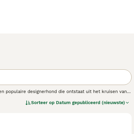
n populaire designerhond die ontstaat uit het kruisen van
ege zijn intelligente, zachtaardige en sociale karakter.
Sorteer op
Datum gepubliceerd (nieuwste)
rner Sennenhond met de hypoallergene, krullende vacht en
n de grootte van de Poedel (Mini of Standard), waarbij de
rhaart weinig, wat ze zeer geschikt maakt voor mensen met
F2b
, die elk invloed hebben op de vacht en het