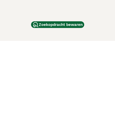
Zoekopdracht bewaren
dam
and
ag
de
d
ci Animali
Lancaster Puppies
 verbeteren. Met het gebruik van deze website en