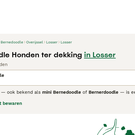
Bernedoodle
Overijssel
Losser
Losser
le Honden ter dekking
in Losser
den
le
— ook bekend als
mini Bernedoodle
of
Bernerdoodle
— is ee
nhond met een Poedel. Dit relatief nieuwe ras is geliefd vanw
t bewaren
mbineren het charmante uiterlijk en de loyaliteit van de Be
id van de Poedel. Ze variëren sterk in formaat, afhankelijk va
e het vaakst voorkomt. Hun golvende tot krullende vacht ve
men voor in verschillende generaties, zoals
F1
,
F1b
,
F1bb
en