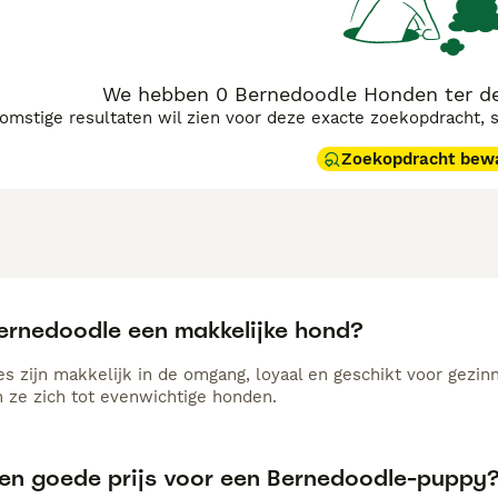
arakter.
F1 Bernedoodles
zijn een 50/50 mix van Berner en P
edoodles
— ongeveer 75% Poedel — hebben vaker een krullend
del) zijn doorgaans het meest hypoallergeen, met strakke Po
taan bekend om hun betrouwbare laag- tot niet-verharende va
We hebben 0 Bernedoodle Honden ter de
eën.
komstige resultaten wil zien voor deze exacte zoekopdracht, 
n lief, trouw en energiek, en ze gedijen in gezinnen en acti
Zoekopdracht bew
ale uitdaging. Door hun volle, krullende vacht is regelmati
oor wie zoekt naar een vriendelijke, slimme én aantrekkelij
Bernedoodle een makkelijke hond?
s zijn makkelijk in de omgang, loyaal en geschikt voor gezi
 ze zich tot evenwichtige honden.
een goede prijs voor een Bernedoodle-puppy