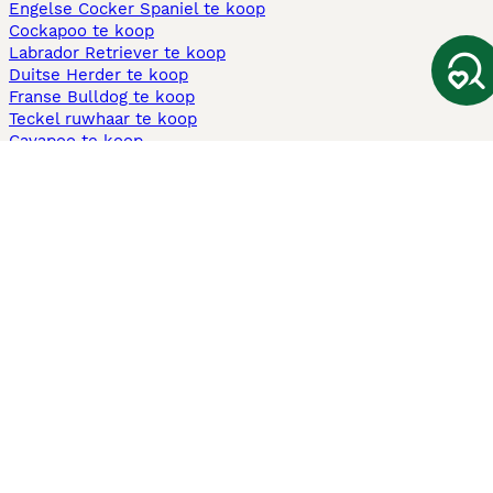
Engelse Cocker Spaniel te koop
Cockapoo te koop
Labrador Retriever te koop
Duitse Herder te koop
Franse Bulldog te koop
Teckel ruwhaar te koop
Cavapoo te koop
Andere populaire pagina's
Honden te koop in Amsterdam
Pups te koop Limburg​
Pups te koop Friesland​
Honden te koop in Gelderland
Honden te koop in Den Haag
Honden te koop in Enschede
Adopteer hond in Nederland
Informatie
Over ons
Privacybeleid
Support