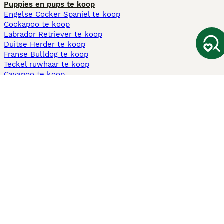
Puppies en pups te koop
Engelse Cocker Spaniel te koop
Cockapoo te koop
Labrador Retriever te koop
Duitse Herder te koop
Franse Bulldog te koop
Teckel ruwhaar te koop
Cavapoo te koop
Andere populaire pagina's
Honden te koop in Amsterdam
Pups te koop Limburg​
Pups te koop Friesland​
Honden te koop in Gelderland
Honden te koop in Den Haag
Honden te koop in Enschede
Adopteer hond in Nederland
Informatie
Over ons
Privacybeleid