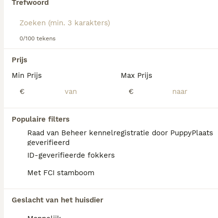
Trefwoord
Lees onze
Beierse Bergzweethond adviespagina
voor
informatie over dit hondenras.
We hebben 0 Beierse Bergzweethond Honden
0/100 tekens
ter dekking in Ommen gevonden.
Als je toekomstige resultaten wil zien voor deze 
Prijs
exacte zoekopdracht, sla dan je zoekopdracht op en 
vind jouw perfecte hond:
Min Prijs
Max Prijs
€
€
Zoekopdracht bewaren
Populaire filters
FAQ's
Raad van Beheer kennelregistratie door PuppyPlaats
geverifieerd
ID-geverifieerde fokkers
Zijn Beierse berghonden
Met FCI stamboom
zeldzaam?
De Beierse berghond is een zeldzaam ras
Geslacht van het huisdier
dat niet makkelijk te vinden is.