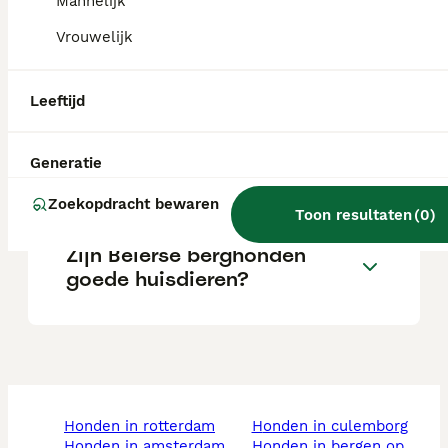
Mannelijk
Vrouwelijk
Wat is het karakter van een
Beierse Bergzweethond?
Leeftijd
Wat kost een Beierse
Generatie
Bergzweethond?
Zoekopdracht bewaren
Toon resultaten
(
0
)
Zijn Beierse berghonden
goede huisdieren?
honden in rotterdam
honden in culemborg
honden in amsterdam
honden in bergen op